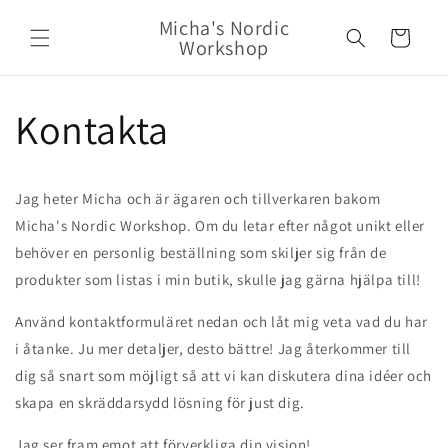
vidare
Micha's Nordic
till
Varukorg
Workshop
innehåll
Kontakta
Jag heter Micha och är ägaren och tillverkaren bakom
Micha's Nordic Workshop. Om du letar efter något unikt eller
behöver en personlig beställning som skiljer sig från de
produkter som listas i min butik, skulle jag gärna hjälpa till!
Använd kontaktformuläret nedan och låt mig veta vad du har
i åtanke. Ju mer detaljer, desto bättre! Jag återkommer till
dig så snart som möjligt så att vi kan diskutera dina idéer och
skapa en skräddarsydd lösning för just dig.
Jag ser fram emot att förverkliga din vision!